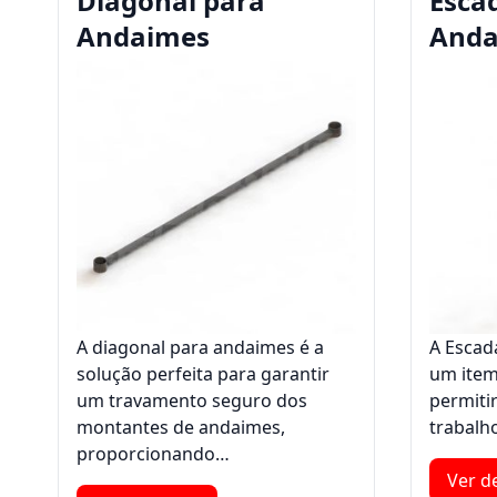
Diagonal para
Esca
Andaimes
Anda
A diagonal para andaimes é a
A Escad
solução perfeita para garantir
um item
um travamento seguro dos
permitir
montantes de andaimes,
trabalh
proporcionando…
Ver d