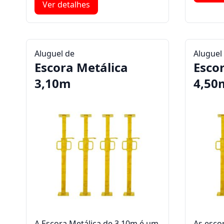
Ver detalhes
Aluguel de
Aluguel
Escora Metálica
Esco
3,10m
4,50
A Escora Metálica de 3,10m é um
As esco