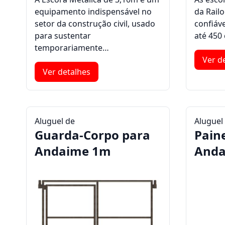
equipamento indispensável no
da Rail
setor da construção civil, usado
confiáv
para sustentar
até 450
temporariamente…
Ver d
Ver detalhes
Aluguel de
Aluguel
Guarda-Corpo para
Pain
Andaime 1m
Anda