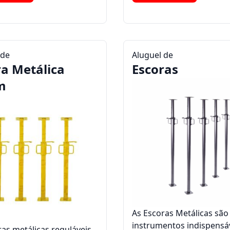
 de
Aluguel de
ra Metálica
Escoras
m
As Escoras Metálicas são
instrumentos indispensá
ras metálicas reguláveis