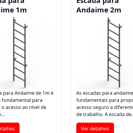
da para
Escada para
ime 1m
Andaime 2m
a para Andaime de 1m é
As escadas para andaime
 fundamental para
fundamentais para prop
 o acesso ao nível de
acesso seguro a diferente
o…
de trabalho. A escada d
etalhes
Ver detalhes