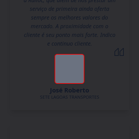
a Railoc, que além de nos prestar um
serviço de primeira ainda oferta
sempre os melhores valores do
mercado. A proximidade com o
cliente é seu ponto mais forte. Indico
e continuo cliente.
José Roberto
SETE LAGOAS TRANSPORTES