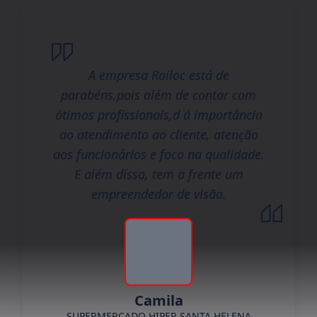
A empresa Railoc está de
parabéns,pois além de contar com
ótimos profissionais,d á importância
ao atendimento ao cliente, atenção
aos funcionários e foco na qualidade.
E além disso, tem a frente um
empreendedor de visão.
Camila
SUPERMERCADO HIPER SANTA HELENA