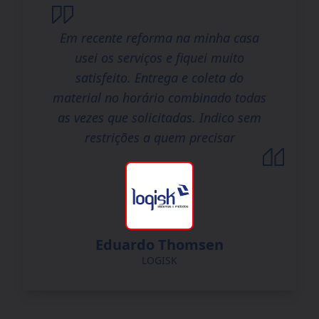
Em recente reforma na minha casa
usei os serviços e fiquei muito
satisfeito. Entrega e coleta do
material no horário combinado todas
as vezes que solicitadas. Indico sem
restrições a quem precisar
Eduardo Thomsen
LOGISK