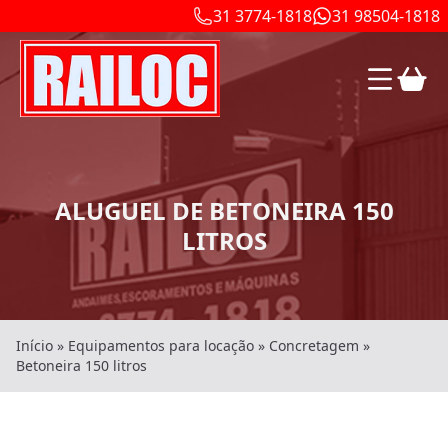
31 3774-1818
31 98504-1818
ALUGUEL DE BETONEIRA 150
LITROS
Início
»
Equipamentos para locação
»
Concretagem
»
Betoneira 150 litros