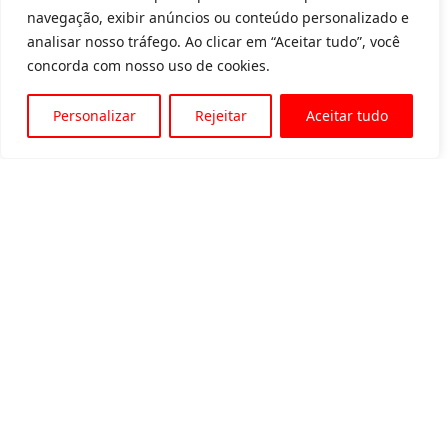
navegação, exibir anúncios ou conteúdo personalizado e
analisar nosso tráfego. Ao clicar em “Aceitar tudo”, você
concorda com nosso uso de cookies.
Personalizar
Rejeitar
Aceitar tudo
Av. Padre Tarcísio, 1715 - Sete Lagoas
31 3774-1818
31 98504-1818
MENU