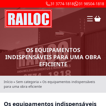
31 3774-1818
31 98504-1818
OS EQUIPAMENTOS
INDISPENSÁVEIS PARA UMA OBRA
EFICIENTE
Início
»
Sem categoria
»
Os equipamentos indispensáveis
para uma obra eficiente
Os equipamentos indispensáveis