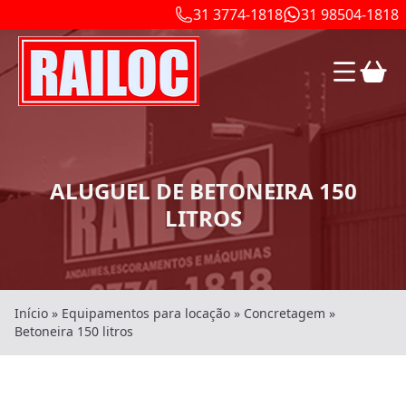
31 3774-1818
31 98504-1818
ALUGUEL DE BETONEIRA 150
LITROS
Início
»
Equipamentos para locação
»
Concretagem
»
Betoneira 150 litros