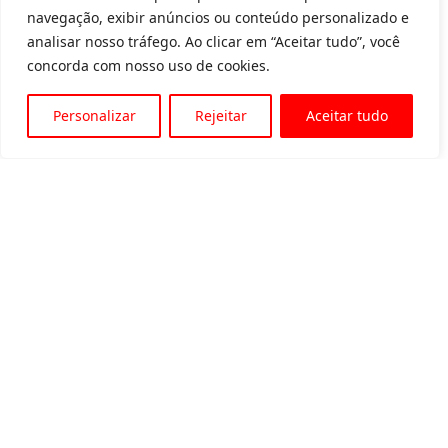
navegação, exibir anúncios ou conteúdo personalizado e
analisar nosso tráfego. Ao clicar em “Aceitar tudo”, você
concorda com nosso uso de cookies.
Personalizar
Rejeitar
Aceitar tudo
Av. Padre Tarcísio, 1715 - Sete Lagoas
31 3774-1818
31 98504-1818
MENU