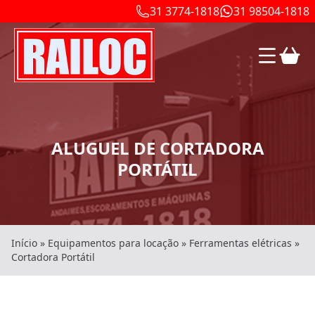
31 3774-1818
31 98504-1818
ALUGUEL DE CORTADORA
PORTÁTIL
Início
»
Equipamentos para locação
»
Ferramentas elétricas
»
Cortadora Portátil