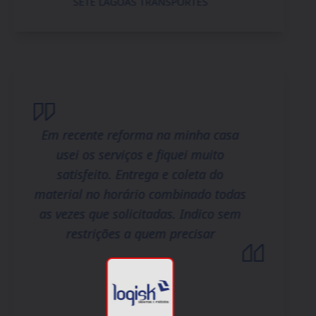
SETE LAGOAS TRANSPORTES
Em recente reforma na minha casa
usei os serviços e fiquei muito
satisfeito. Entrega e coleta do
material no horário combinado todas
as vezes que solicitadas. Indico sem
restrições a quem precisar