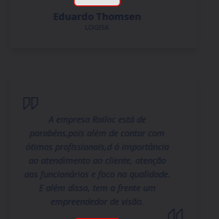
Eduardo Thomsen
LOGISK
A empresa Railoc está de
parabéns,pois além de contar com
ótimos profissionais,d á importância
ao atendimento ao cliente, atenção
aos funcionários e foco na qualidade.
E além disso, tem a frente um
empreendedor de visão.