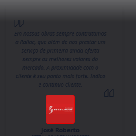
Em nossas obras sempre contratamos
a Railoc, que além de nos prestar um
serviço de primeira ainda oferta
sempre os melhores valores do
mercado. A proximidade com o
cliente é seu ponto mais forte. Indico
e continuo cliente.
José Roberto