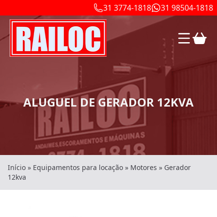
31 3774-1818
31 98504-1818
ALUGUEL DE GERADOR 12KVA
Início
»
Equipamentos para locação
»
Motores
»
Gerador
12kva