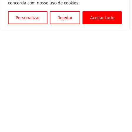
concorda com nosso uso de cookies.
Personalizar
Rejeitar
Aceitar tudo
Av. Padre Tarcísio, 1715 - Sete Lagoas
31 3774-1818
31 98504-1818
MENU
Quem somos
Equipamentos para locação
Eventos