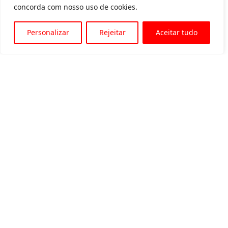
concorda com nosso uso de cookies.
Personalizar
Rejeitar
Aceitar tudo
Av. Padre Tarcísio, 1715 - Sete Lagoas
31 3774-1818
31 98504-1818
MENU
Quem somos
Equipamentos para locação