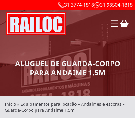
31 3774-1818
31 98504-1818
ALUGUEL DE GUARDA-CORPO
PARA ANDAIME 1,5M
Início
»
Equipamentos para locação
»
Andaimes e escoras
»
Guarda-Corpo para Andaime 1,5m