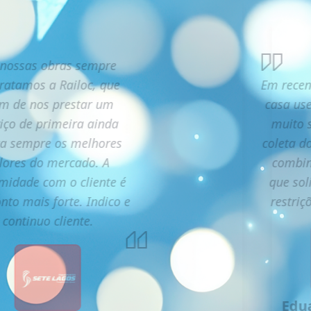
nossas obras sempre
ratamos a Railoc, que
Em recen
ém de nos prestar um
casa use
viço de primeira ainda
muito s
ta sempre os melhores
coleta d
lores do mercado. A
combin
midade com o cliente é
que sol
nto mais forte. Indico e
restriç
continuo cliente.
Edu