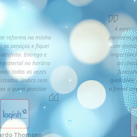
A empres
te reforma na minha
parabéns,p
i os serviços e fiquei
com ótimos
atisfeito. Entrega e
importânc
o material no horário
ao clien
ado todas as vezes
funcion
icitadas. Indico sem
qualidade.
ões a quem precisar
a frente u
ardo Thomsen