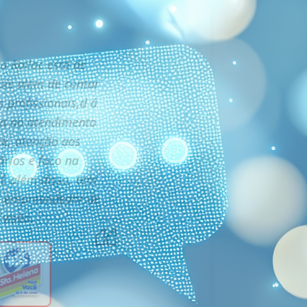
a Railoc está de
ois além de contar
 profissionais,d á
ia ao atendimento
te, atenção aos
ários e foco na
 E além disso, tem
m empreendedor de
visão.