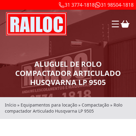
31 3774-1818
31 98504-1818
ALUGUEL DE ROLO
COMPACTADOR ARTICULADO
HUSQVARNA LP 9505
Início
»
Equipamentos para locação
»
Compactação
»
Rolo
compactador Articulado Husqvarna LP 9505