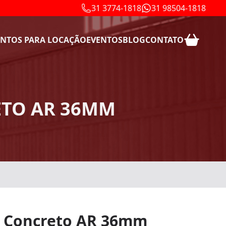
31 3774-1818
31 98504-1818
NTOS PARA LOCAÇÃO
EVENTOS
BLOG
CONTATO
ETO AR 36MM
a Concreto AR 36mm