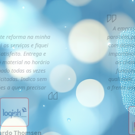
A empres
te reforma na minha
parabéns,p
i os serviços e fiquei
com ótimos
atisfeito. Entrega e
importânc
o material no horário
ao clien
ado todas as vezes
funcion
icitadas. Indico sem
qualidade.
ões a quem precisar
a frente u
ardo Thomsen