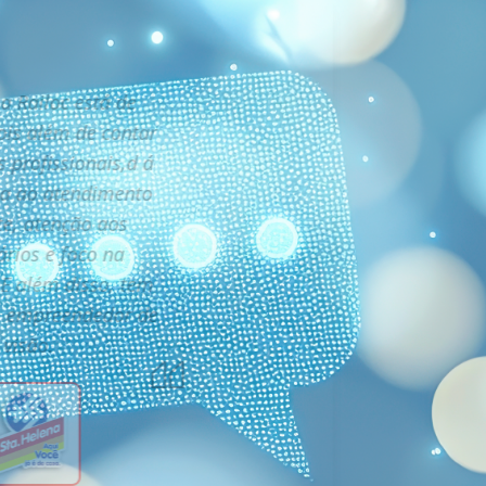
a Railoc está de
ois além de contar
 profissionais,d á
ia ao atendimento
te, atenção aos
ários e foco na
 E além disso, tem
m empreendedor de
visão.